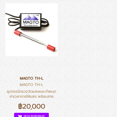
MAGTO TH-L
MAGTO TH-L
อุปกรณ์ตรวจวัดแสงและกำหนด
ค่าเวลาการให้แสง พร้อมสาย
เซนเซอร์ยาว 20 เมตร สามารถ
฿20,000
ใช้งานร่วมกับ MAGTO RS-1
สำหรับการควบคุมการเปิดปิด
หลอดไฟชนิดต่างๆ จำนวน 1 ชุด
添加到购物车