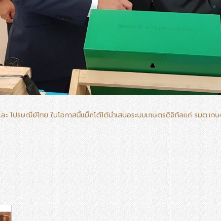
ละ ไปรษณีย์ไทย ในโอกาสนี้แม็กโต้ได้นำเสนอระบบเกษตรดิจิทัลแก่ รมต.เก