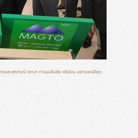
ษตรและสหกรณ์ พณฯ ท่านเฉลิมชัย ศรีอ่อน อย่างละเอียด