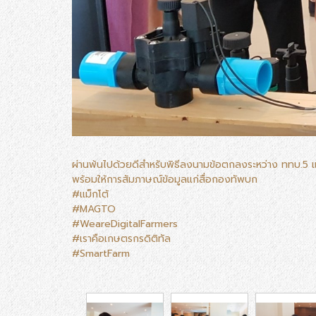
ผ่านพ้นไปด้วยดีสำหรับพิธีลงนามข้อตกลงระหว่าง ททบ.5 แ
พร้อมให้การสัมภาษณ์ข้อมูลแก่สื่อกองทัพบก
#แม็กโต้
#MAGTO
#WeareDigitalFarmers
#เราคือเกษตรกรดิติทัล
#SmartFarm