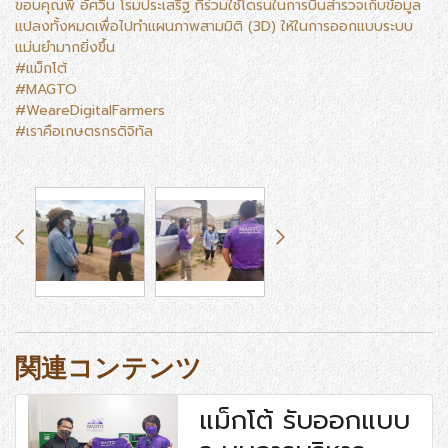
ขอบคุณพี่ อัศวิน โรมประเสริฐ ที่ร่วมใช้โดรนในการบินสำรวจเก็บข้อมูล
แปลงทั้งหมดเพื่อไปทำแผนภาพสามมิติ (3D) ให้ในการออกแบบระบบ
แม่นยำมากยิ่งขึ้น
#แม็กโต้
#MAGTO
#WeareDigitalFarmers
#เราคือเกษตรกรดิจิทัล
関連コンテンツ
แม็กโต้ รับออกแบบ