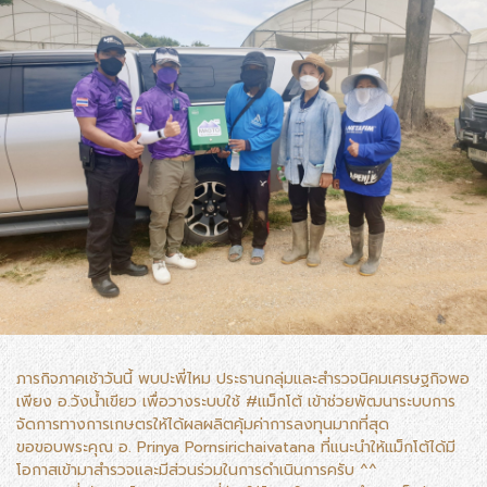
ภารกิจภาคเช้าวันนี้ พบปะพี่ไหม ประธานกลุ่มและสำรวจนิคมเศรษฐกิจพอ
เพียง อ.วังน้ำเขียว เพื่อวางระบบใช้ #แม็กโต้ เข้าช่วยพัฒนาระบบการ
จัดการทางการเกษตรให้ได้ผลผลิตคุ้มค่าการลงทุนมากที่สุด
ขอขอบพระคุณ อ. Prinya Pornsirichaivatana ที่แนะนำให้แม็กโต้ได้มี
โอกาสเข้ามาสำรวจและมีส่วนร่วมในการดำเนินการครับ ^^