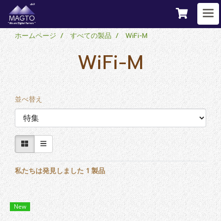
ホームページ
すべての製品
WiFi-M
WiFi-M
並べ替え
私たちは発見しました 1 製品
New