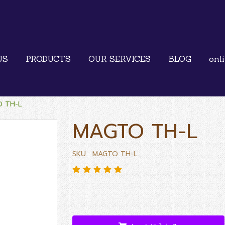
US
PRODUCTS
OUR SERVICES
BLOG
onl
 TH-L
MAGTO TH-L
SKU : MAGTO TH-L