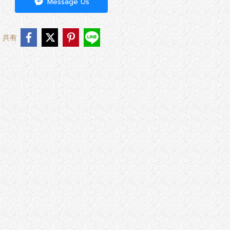
Message Us
共有