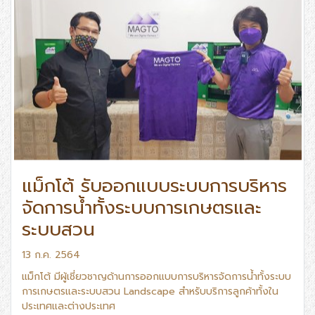
แม็กโต้ รับออกแบบระบบการบริหาร
จัดการน้ำทั้งระบบการเกษตรและ
ระบบสวน
13 ก.ค. 2564
แม็กโต้ มีผู้เชี่ยวชาญด้านการออกแบบการบริหารจัดการน้ำทั้งระบบ
การเกษตรและระบบสวน Landscape สำหรับบริการลูกค้าทั้งใน
ประเทศและต่างประเทศ