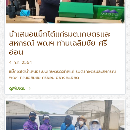
นำเสนอแม็กโต้แก่รมต.เกษตรและ
สหกรณ์ พณฯ ท่านเฉลิมชัย ศรี
อ่อน
4 ก.ค. 2564
แม็กโต้ได้นำเสนอระบบเกษตรดิจิทัลแก่ รมต.เกษตรและสหกรณ์
พณฯ ท่านเฉลิมชัย ศรีอ่อน อย่างละเอียด
ดูเพิ่มเติม