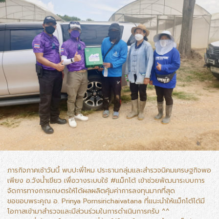
ภารกิจภาคเช้าวันนี้ พบปะพี่ไหม ประธานกลุ่มและสำรวจนิคมเศรษฐกิจพอ
เพียง อ.วังน้ำเขียว เพื่อวางระบบใช้ #แม็กโต้ เข้าช่วยพัฒนาระบบการ
จัดการทางการเกษตรให้ได้ผลผลิตคุ้มค่าการลงทุนมากที่สุด
ขอขอบพระคุณ อ. Prinya Pornsirichaivatana ที่แนะนำให้แม็กโต้ได้มี
โอกาสเข้ามาสำรวจและมีส่วนร่วมในการดำเนินการครับ ^^