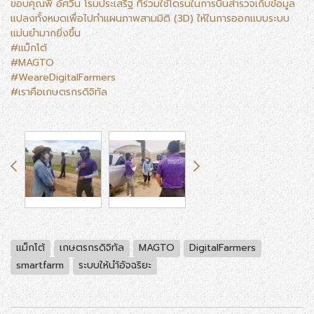
ขอบคุณพี่ อัศวิน โรมประเสริฐ ที่ร่วมใช้โดรนในการบินสำรวจเก็บข้อมูล
แปลงทั้งหมดเพื่อไปทำแผนภาพสามมิติ (3D) ให้ในการออกแบบระบบ
แม่นยำมากยิ่งขึ้น
#แม็กโต้
#MAGTO
#WeareDigitalFarmers
#เราคือเกษตรกรดิจิทัล
แม็กโต้
เกษตรกรดิจิทัล
MAGTO
DigitalFarmers
smartfarm
ระบบให้นำ้อัจฉริยะ